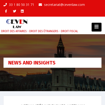
Aller
33 1 80 50 31 71
secretariat@cevenlaw.com
au
contenu
DROIT DES AFFAIRES - DROIT DES ÉTRANGERS - DROIT FISCAL
NEWS AND INSIGHTS