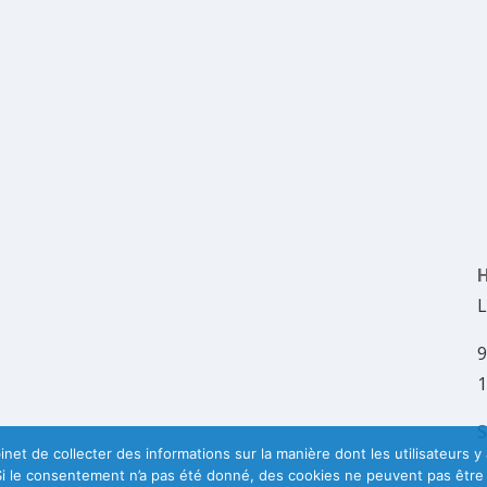
H
L
9
1
S
 de collecter des informations sur la manière dont les utilisateurs y ac
i le consentement n’a pas été donné, des cookies ne peuvent pas être dép