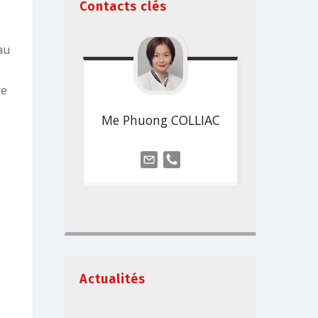
Contacts clés
au
re
Me Phuong COLLIAC
Actualités